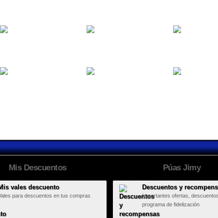
Bar London
BassMusic
Behringer
Black3
Álvaro y Patri
Agueda y...
Boda Vane &...
Boda Sara &...
Boda Oscar...
Mis Descuentos
Púas Jimy
Mis vales descuento
Descuentos y recompen
Vales para descuentos en tus compras
Importantes ofertas, descuento
programa de fidelización