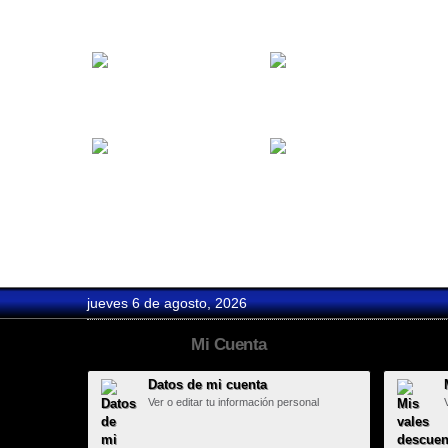
Axla
Ayto Torrejón
Biurrun
Black Music...
Beefeater
Boda C&M
jueves 6 de agosto, 2026
Mi Cuenta
Datos de mi cuenta
Ver o editar tu información personal