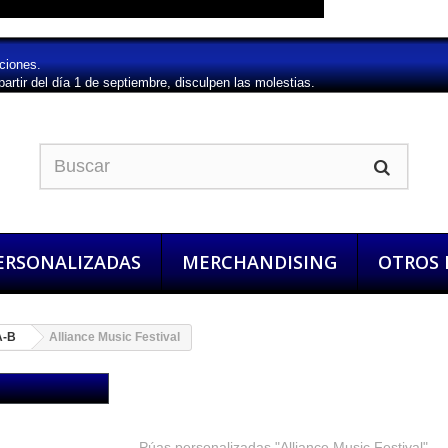
ciones.
artir del día 1 de septiembre, disculpen las molestias.
ERSONALIZADAS
MERCHANDISING
OTROS
A-B
Alliance Music Festival
Alliance Music Festival
Púas personalizadas "Alliance Music Festival"