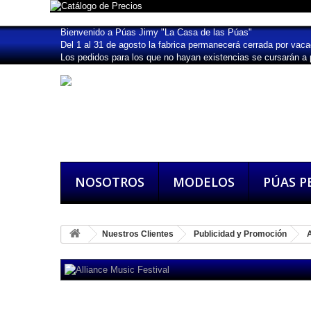
Bienvenido a Púas Jimy "La Casa de las Púas"
Del 1 al 31 de agosto la fabrica permanecerá cerrada por vaca
Los pedidos para los que no hayan existencias se cursarán a p
NOSOTROS
MODELOS
PÚAS P
Nuestros Clientes
Publicidad y Promoción