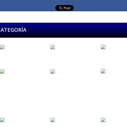
CATEGORÍA
Alfonso y...
Anacrusa...
Angela & Roy
Antonio y...
Antonio y...
Aquelarre...