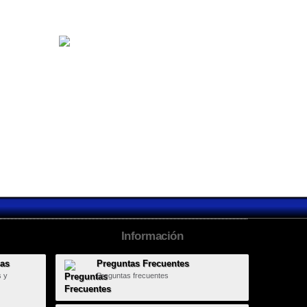
Benidorm...
Barclaycard
Información
sas
Preguntas Frecuentes
s y
Preguntas frecuentes