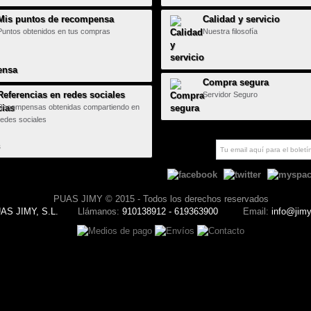
Mis puntos de recompensa
Calidad y servicio
Puntos obtenidos en tus compras
Nuestra filosofía
Compra segura
Referencias en redes sociales
Servidor Seguro
Recompensas obtenidas compartiendo en
redes sociales
PUAS JIMY © 2015 - Todos los derechos reservados
AS JIMY, S.L.
Llámanos:
910138912 - 619363900
Email:
info@jim