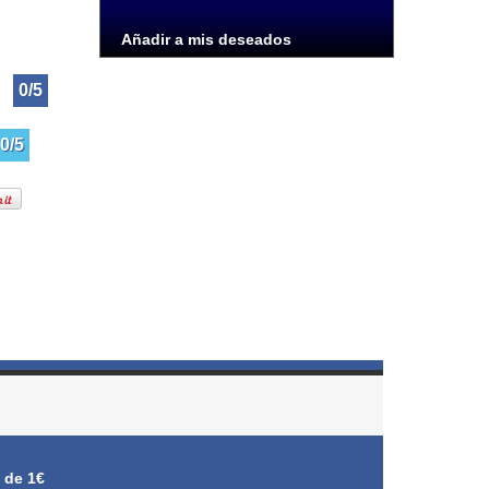
Añadir a mis deseados
0/5
0/5
 de 1€