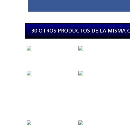
30 OTROS PRODUCTOS DE LA MISMA 
Alabama...
Alfasoni
Aniris Guitars
Anna I Dani