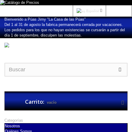
Iniciar sesión
Español
Bienvenido a Púas Jimy "La Casa de las Púas"
Del 1 al 31 de agosto la fabrica permanecerá cerrada por vacaciones.
Los pedidos para los que no hayan existencias se cursarán a partir del
día 1 de septiembre, disculpen las molestias.
Carrito:
vacío
Categorías
Nosotros
Quiénes Somos