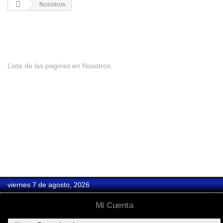
Nosotros
Nosotros
Lista de las paginas en Nosotros:
Quiénes Somos
Fabricación
Cómo Hacer tu Pedido
Clientes
Contacto
Distribuidores
viernes 7 de agosto, 2026
Mi Cuenta