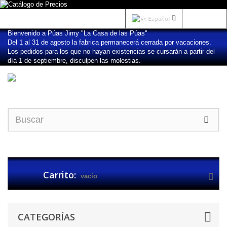
Iniciar sesión
Español
Bienvenido a Púas Jimy "La Casa de las Púas"
Del 1 al 31 de agosto la fabrica permanecerá cerrada por vacaciones.
Los pedidos para los que no hayan existencias se cursarán a partir del
día 1 de septiembre, disculpen las molestias.
Carrito:
vacío
CATEGORÍAS