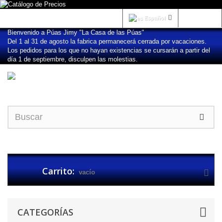
Iniciar sesión
Español
Bienvenido a Púas Jimy "La Casa de las Púas"
Del 1 al 31 de agosto la fabrica permanecerá cerrada por vacaciones.
Los pedidos para los que no hayan existencias se cursarán a partir del
día 1 de septiembre, disculpen las molestias.
Carrito:
vacío
CATEGORÍAS