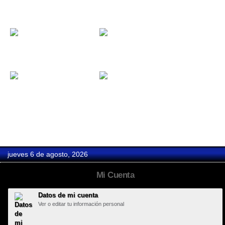
FKM Festival
Fonseca
Fundación...
Funmusic
El Ring del...
Eclypse...
jueves 6 de agosto, 2026
Mi Cuenta
Datos de mi cuenta
Ver o editar tu información personal