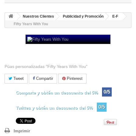
Nuestros Clientes
Publicidad y Promoción
E-F
Fifty Years With You
Fifty Years With You
Púas personalizadas "Fifty Years With You"
Tweet
Compartir
Pinterest
0/5
Comparte y obtén un descuento del 5%
0/5
Twittea y obtén un descuento del 5%
Imprimir