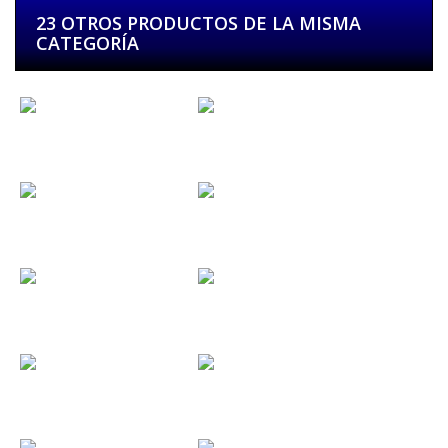
23 OTROS PRODUCTOS DE LA MISMA
CATEGORÍA
E & S
Eider
El Club de...
El...
El Grupo.es
El Hogar de...
El...
Ereaga...