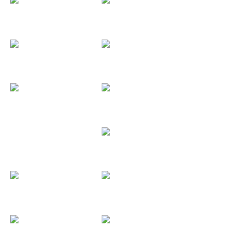
Estudios JJ...
Excalibur
Extreme
Festimad Sur
Festival...
Festival de...
Festival...
Festival...
Finnish...