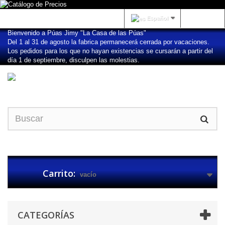
Iniciar sesión
Español
Bienvenido a Púas Jimy "La Casa de las Púas"
Del 1 al 31 de agosto la fabrica permanecerá cerrada por vacaciones.
Los pedidos para los que no hayan existencias se cursarán a partir del
día 1 de septiembre, disculpen las molestias.
Carrito:
vacío
CATEGORÍAS