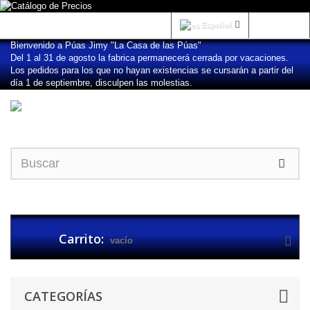
Iniciar sesión
Español
Bienvenido a Púas Jimy "La Casa de las Púas"
Del 1 al 31 de agosto la fabrica permanecerá cerrada por vacaciones.
Los pedidos para los que no hayan existencias se cursarán a partir del
día 1 de septiembre, disculpen las molestias.
Carrito:
vacío
CATEGORÍAS