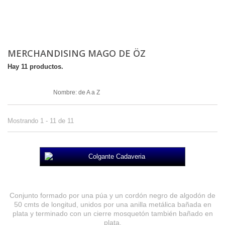
MERCHANDISING MAGO DE ÖZ
Hay 11 productos.
Ordenar por
Nombre: de A a Z
Mostrando 1 - 11 de 11
Colgante Cadaveria
Conjunto formado por una púa y un cordón negro de algodón de
50 cmts de longitud, unidos por una anilla metálica bañada en
plata y terminado con un cierre mosquetón también bañado en
plata.