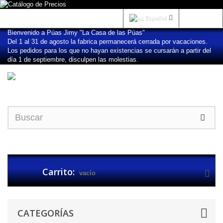
Iniciar sesión
Español
Bienvenido a Púas Jimy "La Casa de las Púas"
Del 1 al 31 de agosto la fabrica permanecerá cerrada por vacaciones.
Los pedidos para los que no hayan existencias se cursarán a partir del
día 1 de septiembre, disculpen las molestias.
Carrito:
vacío
CATEGORÍAS