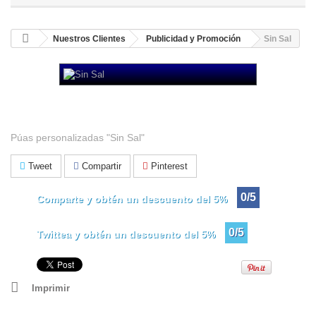
Nuestros Clientes
Publicidad y Promoción
Sin Sal
Sin Sal
Púas personalizadas "Sin Sal"
Tweet
Compartir
Pinterest
0/5
Comparte y obtén un descuento del 5%
0/5
Twittea y obtén un descuento del 5%
Imprimir