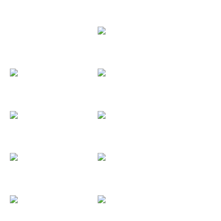
Cristina y...
Coordinador...
D-Gótico
Dale Al Pause
Darsena...
David & Begoña
David y Bea
DeathLight...
Deloitte
Deniz - Didac
E & S