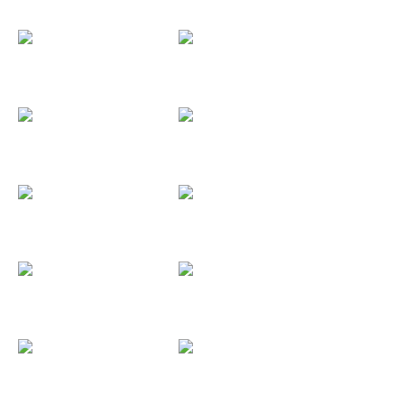
Eider
El Club de...
El...
El Grupo.es
El Hogar de...
El...
Ereaga...
Estudios JJ...
Excalibur
Extreme