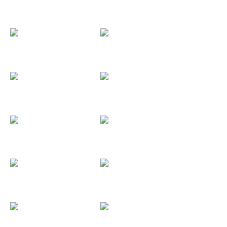
Behringer
Benidorm...
Biurrun
Black Music...
Black3
Álvaro y Patri
Agueda y...
Barclaycard
Beefeater
Boda C&M
Boda Vane &...
Boda Sara &...