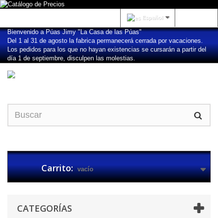
Iniciar sesión
Español
Bienvenido a Púas Jimy "La Casa de las Púas"
Del 1 al 31 de agosto la fabrica permanecerá cerrada por vacaciones.
Los pedidos para los que no hayan existencias se cursarán a partir del
día 1 de septiembre, disculpen las molestias.
Carrito:
vacío
CATEGORÍAS