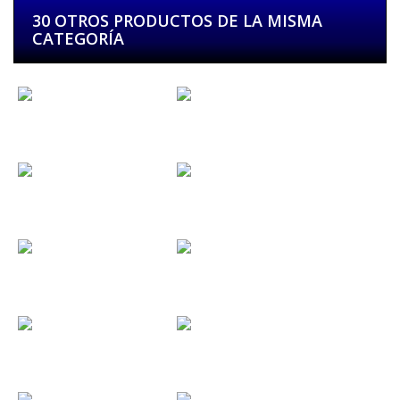
30 OTROS PRODUCTOS DE LA MISMA
CATEGORÍA
Alfasoni
Alfonso y...
Alliance...
Anacrusa...
Angela & Roy
Animal Rock...
Aniris Guitars
Anna I Dani