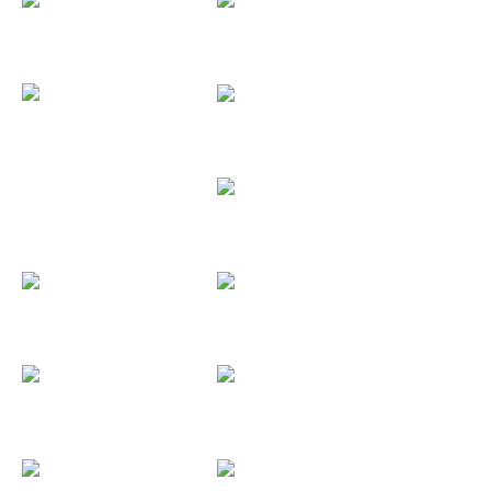
Antonio y...
Antonio y...
Asociación...
Aquelarre...
Aurora Strings
Axla
Ayto Torrejón
Bar London
BassMusic