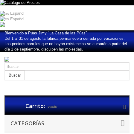
Iniciar sesión
Español
Español
English
Bienvenido a Púas Jimy "La Casa de las Púas"
Del 1 al 31 de agosto la fabrica permanecerá cerrada por vacaciones.
Los pedidos para los que no hayan existencias se cursarán a partir del
día 1 de septiembre, disculpen las molestias.
Buscar
Carrito:
vacío
CATEGORÍAS