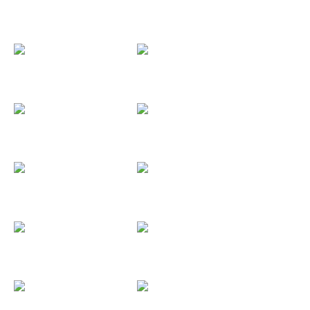
Alex Stornello
Algul
Alikates
Almas Perdidas
Alterego
Aluminiosis
Amaia Montero
Amigos de...
Ander Izeta
Andrés...