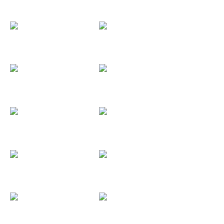
Andrés Duende
Andrés Rexach
Angel Cristo
Angel Dark
Angel Elul
Angelus...
Animal...
Ankhara
Ankor
Anomia
Anthenora
Antonio Vega