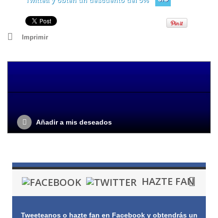
Twittea y obtén un descuento del 5%
Imprimir
Añadir a mis deseados
HAZTE FAN
Tweeteanos o hazte fan en Facebook y obtendrás un