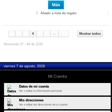
Más
Añadir a lista de regalo
1
2
3
4
5
6
...
128
Mostrar todos
Mostrando 37 - 48 de 1533
viernes 7 de agosto, 2026
Mi Cuenta
Datos de mi cuenta
Ver o editar tu información personal
Mis direcciones
Ver o editar las direcciones de tu cuenta