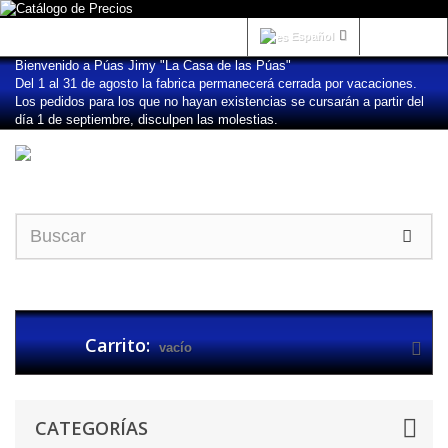
Iniciar sesión
Español
Bienvenido a Púas Jimy "La Casa de las Púas"
Del 1 al 31 de agosto la fabrica permanecerá cerrada por vacaciones.
Los pedidos para los que no hayan existencias se cursarán a partir del
día 1 de septiembre, disculpen las molestias.
Carrito:
vacío
CATEGORÍAS