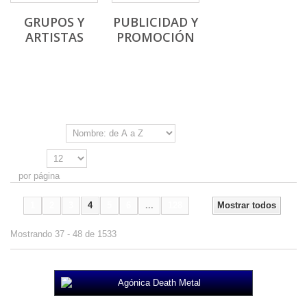
GRUPOS Y
PUBLICIDAD Y
ARTISTAS
PROMOCIÓN
Ordenar por
Mostrar
por página
1
2
3
4
5
6
...
128
Mostrar todos
Mostrando 37 - 48 de 1533