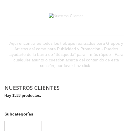
Aquí encontrarás todos los trabajos realizados para Grupos y
Artistas así como para Publicidad y Promoción
-
Puedes
ayudarte de la barra de “Búsqueda” para ir más rápido
-
Para
cualquier asunto o cuestión acerca del contenido de esta
sección, por favor haz click
Más
NUESTROS CLIENTES
Hay 1533 productos.
Subcategorías