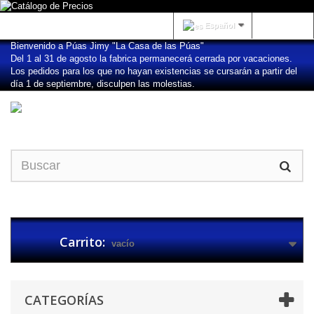
Iniciar sesión
Español
Bienvenido a Púas Jimy "La Casa de las Púas"
Del 1 al 31 de agosto la fabrica permanecerá cerrada por vacaciones.
Los pedidos para los que no hayan existencias se cursarán a partir del
día 1 de septiembre, disculpen las molestias.
Carrito:
vacío
CATEGORÍAS