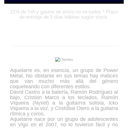
21% de IVA y gastos de envío no incluidos * Plazo
de entrega de 5 días hábiles según stock.
El Grupo
Aquelarre es, en esencia, un grupo de Power
Metal. No obstante en sus temas hay matices
que van mucho más allá del género
coqueteando con diferentes estilos.
Davíd Castro a la batería, Ramón Rodríguez al
bajo, Cristian Marco a los teclados, Ramón
Viqueira (Nyxel) a la guitarrra solista, Icko
Viqueira a la voz, y Cristóbal Otero a la guitarra
rítmica y coros.
Aquelarre nace por un grupo de adolescentes
en Vigo en el 2007, no lo tuvieron fácil y no