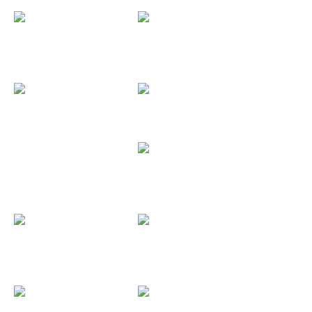
Kuervo...
Warcry...
Füel (Pack...
Tierra...
Sidecars...
Aquelarre...
Aquelarre...