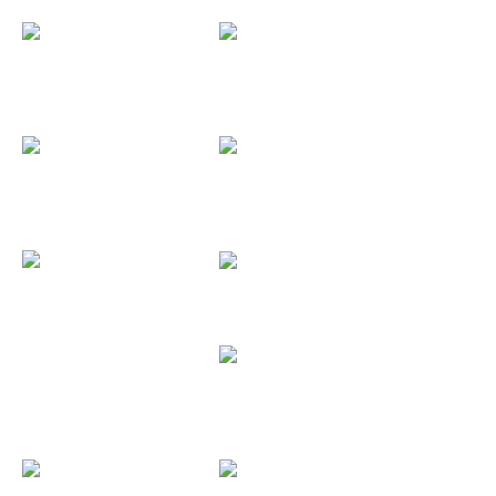
Lisker 2018...
Aria Ignis...
Scape Land...
Ars Amandi...
Cronometro...
Boni 2018...
Rain 2018...