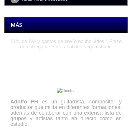
MÁS
21% de IVA y gastos de envío no incluidos * Plazo
de entrega de 5 días hábiles según stock.
El Artista
Adolfo FH
es un guitarrista, compositor y
productor que milita en diferentes formaciones,
además de colaborar con una extensa lista de
grupos y artistas tanto en directo como en
estudio.