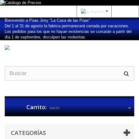
Iniciar sesión
Español
Bienvenido a Púas Jimy "La Casa de las Púas"
Del 1 al 31 de agosto la fabrica permanecerá cerrada por vacaciones.
Los pedidos para los que no hayan existencias se cursarán a partir del
día 1 de septiembre, disculpen las molestias.
Carrito:
vacío
CATEGORÍAS