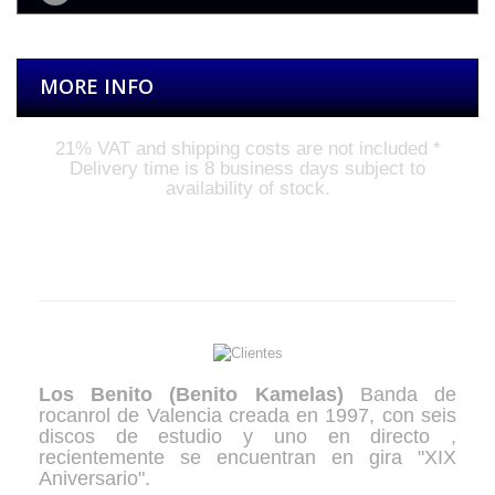
MORE INFO
21%
VAT and shipping costs are not included
*
Delivery time is 8 business days subject to
availability of stock
.
The Band
Los Benito (Benito Kamelas)
Banda de
rocanrol de Valencia creada en 1997, con seis
discos de estudio y uno en directo ,
recientemente se encuentran en gira "XIX
Aniversario".