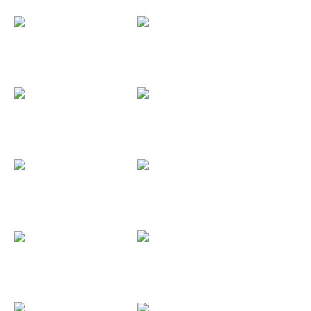
Aquelarre...
Lisker 2018...
Aria Ignis...
Scape Land...
Ars Amandi...
Boni 2018...
Cronometro...
Rain 2018...