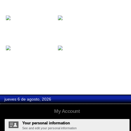
Dakidarria...
Koma (Pack...
Avalanch...
Hard Days...
Monterrey...
jueves 6 de agosto, 2026
My Account
Your personal information
See and edit your personal information