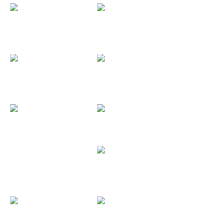
Dark Moor...
Bodega...
Metal Norte...
Mikel...
Kuervo...
Hombres G...
Warcry...
Tierra Santa
Füel (Pack...