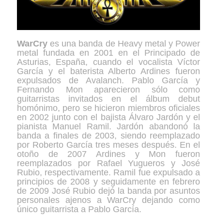
WarCry
es una banda de Heavy metal y Power
metal fundada en 2001 en el Principado de
Asturias, España, cuando el vocalista Víctor
García y el baterista Alberto Ardines fueron
expulsados de Avalanch. Pablo García y
Fernando Mon aparecieron sólo como
guitarristas invitados en el álbum debut
homónimo, pero se hicieron miembros oficiales
en 2002 junto con el bajista Álvaro Jardón y el
pianista Manuel Ramil. Jardón abandonó la
banda a finales de 2003, siendo reemplazado
por Roberto García tres meses después. En el
otoño de 2007 Ardines y Mon fueron
reemplazados por Rafael Yugueros y José
Rubio, respectivamente. Ramil fue expulsado a
principios de 2008 y seguidamente en febrero
de 2009 José Rubio dejó la banda por asuntos
personales ajenos a WarCry dejando como
único guitarrista a Pablo García.