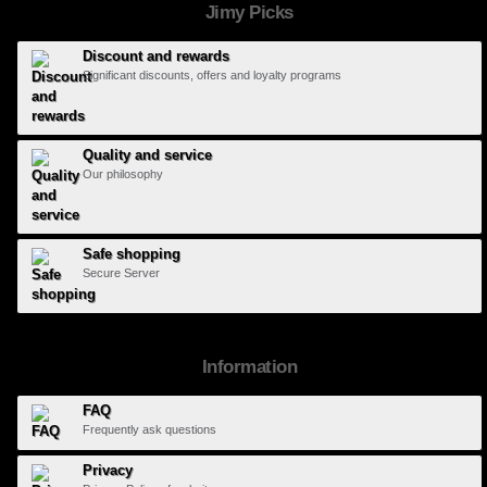
Jimy Picks
Discount and rewards
Significant discounts, offers and loyalty programs
Quality and service
Our philosophy
Safe shopping
Secure Server
Information
FAQ
Frequently ask questions
Privacy