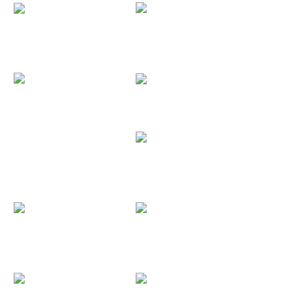
Cronometro...
Rain 2018...
Paradise...
Kaotiko...
Doctor...
Doctor...
Miss...
Atlas (Pack...