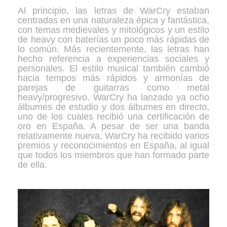
Al principio, las letras de WarCry estaban
centradas en una naturaleza épica y fantástica,
con temas medievales y mitológicos y un estilo
de heavy con baterías un poco más rápidas de
lo común. Más recientemente, las letras han
hecho referencia a experiencias sociales y
personales. El estilo musical también cambió
hacia tempos más rápidos y armonías de
parejas de guitarras como metal
heavy/progresivo. WarCry ha lanzado ya ocho
álbumes de estudio y dos álbumes en directo,
uno de los cuales recibió una certificación de
oro en España. A pesar de ser una banda
relativamente nueva, WarCry ha recibido varios
premios y reconocimientos en España, al igual
que todos los miembros que han formado parte
de ella.