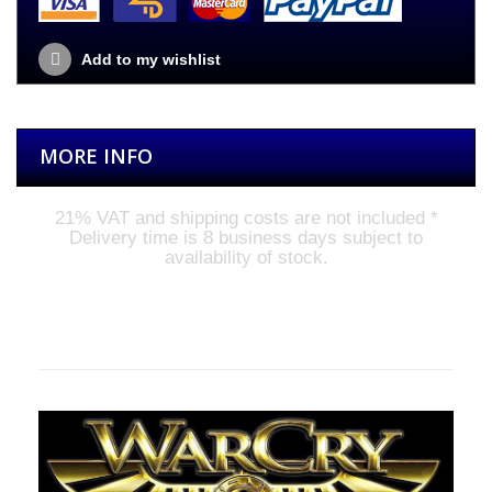
Add to my wishlist
MORE INFO
21%
VAT and shipping costs are not included
*
Delivery time is 8 business days subject to
availability of stock
.
The Band